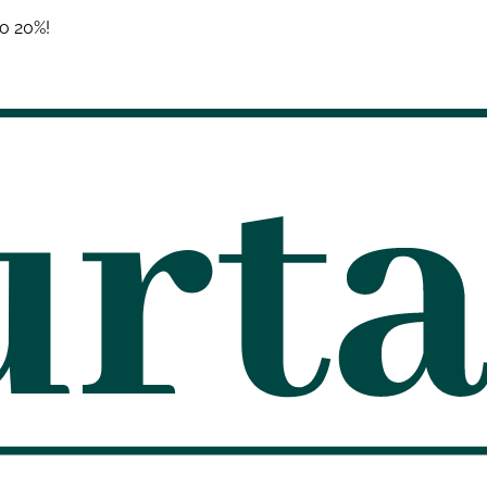
о 20%!