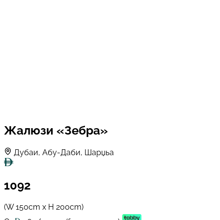
Жалюзи «Зебра»
Дубаи, Абу-Даби, Шарџьа
1092
(W 150cm x H 200cm)